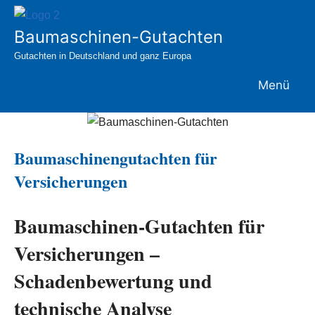
Zum
Inhalt
Baumaschinen-Gutachten
springen
Gutachten in Deutschland und ganz Europa
Menü
Baumaschinengutachten für
Versicherungen
Baumaschinen-Gutachten für
Versicherungen –
Schadenbewertung und
technische Analyse