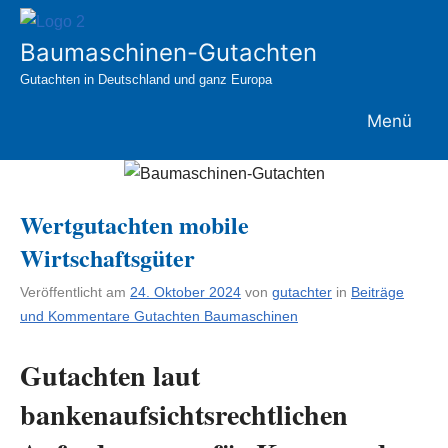
Zum
Inhalt
Baumaschinen-Gutachten
springen
Gutachten in Deutschland und ganz Europa
Menü
Wertgutachten mobile
Wirtschaftsgüter
Veröffentlicht am
24. Oktober 2024
von
gutachter
in
Beiträge
und Kommentare Gutachten Baumaschinen
Gutachten laut
bankenaufsichtsrechtlichen